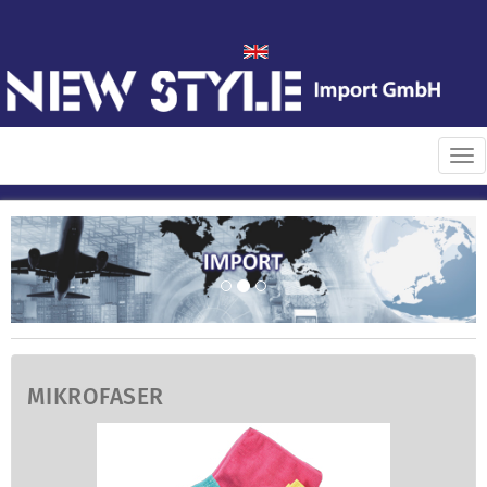
Tog
nav
MIKROFASER